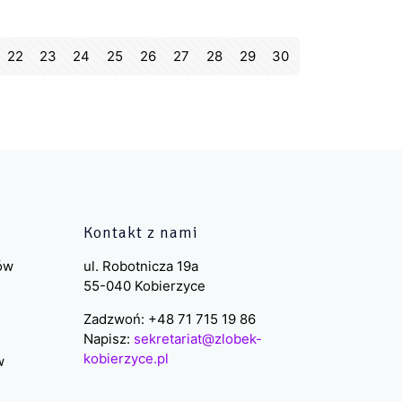
22
23
24
25
26
27
28
29
30
Kontakt z nami
ków
ul. Robotnicza 19a
55-040 Kobierzyce
Zadzwoń: +48 71 715 19 86
Napisz:
sekretariat@zlobek-
kobierzyce.pl
w