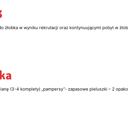
3
 do żłobka w wyniku rekrutacji oraz kontynuującymi pobyt w ż
ka
nę (3-4 komplety) „pampersy”- zapasowe pieluszki – 2 opakowa