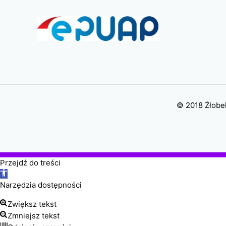
© 2018 Żłobek
Przejdź do treści
Otwórz
pasek
Narzędzia dostępności
narzędzi
Zwiększ tekst
Zmniejsz tekst