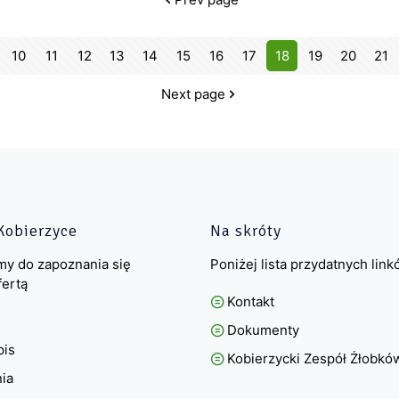
10
11
12
13
14
15
16
17
18
19
20
21
Next page
Kobierzyce
Na skróty
my do zapoznania się
Poniżej lista przydatnych lin
fertą
Kontakt
Dokumenty
pis
Kobierzycki Zespół Żłobkó
nia