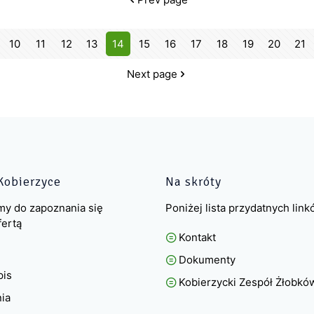
10
11
12
13
14
15
16
17
18
19
20
21
Next page
Kobierzyce
Na skróty
my do zapoznania się
Poniżej lista przydatnych lin
fertą
Kontakt
Dokumenty
pis
Kobierzycki Zespół Żłobkó
nia