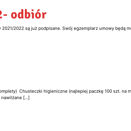
- odbiór
 2021/2022 są już podpisane. Swój egzemplarz umowy będą mog
plety) Chusteczki higieniczne (najlepiej paczkę 100 szt. na m
i nawilżane
[…]