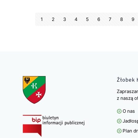
1
2
3
4
5
6
7
8
9
Żłobek 
Zaprasza
z naszą o
O nas
Jadłos
Plan d