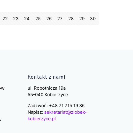
22
23
24
25
26
27
28
29
30
Kontakt z nami
ków
ul. Robotnicza 19a
55-040 Kobierzyce
Zadzwoń: +48 71 715 19 86
Napisz:
sekretariat@zlobek-
kobierzyce.pl
w