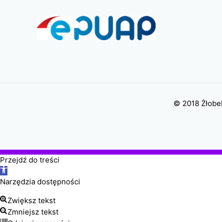
© 2018 Żłobek
Przejdź do treści
Otwórz
pasek
Narzędzia dostępności
narzędzi
Zwiększ tekst
Zmniejsz tekst