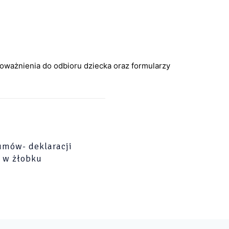
poważnienia do odbioru dziecka oraz formularzy
umów- deklaracji
 w żłobku