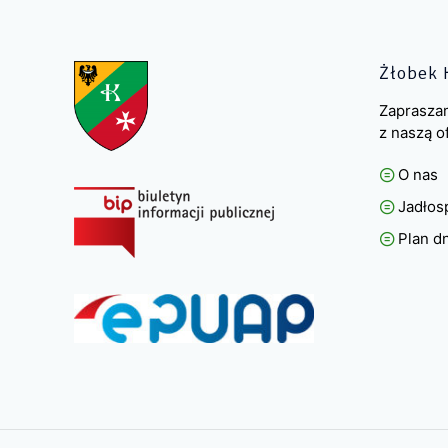
Żłobek 
Zaprasza
z naszą o
O nas
Jadłos
Plan d