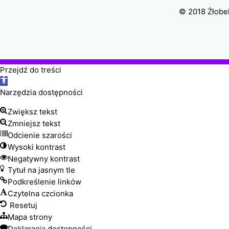
© 2018 Żłobek
Przejdź do treści
Otwórz
pasek
Narzędzia dostępności
narzędzi
Zwiększ tekst
Zmniejsz tekst
Odcienie szarości
Wysoki kontrast
Negatywny kontrast
Tytuł na jasnym tle
Podkreślenie linków
Czytelna czcionka
Resetuj
Mapa strony
Deklaracja dostępności