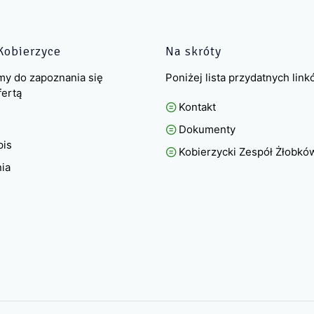
Kobierzyce
Na skróty
my do zapoznania się
Poniżej lista przydatnych lin
fertą
Kontakt
Dokumenty
pis
Kobierzycki Zespół Żłobkó
nia