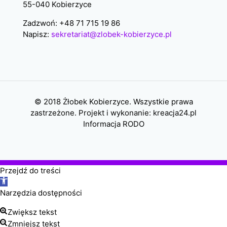
55-040 Kobierzyce
Zadzwoń: +48 71 715 19 86
Napisz:
sekretariat@zlobek-kobierzyce.pl
© 2018 Żłobek Kobierzyce. Wszystkie prawa
zastrzeżone. Projekt i wykonanie:
kreacja24.pl
Informacja RODO
Przejdź do treści
Otwórz
pasek
Narzędzia dostępności
narzędzi
Zwiększ tekst
Zmniejsz tekst