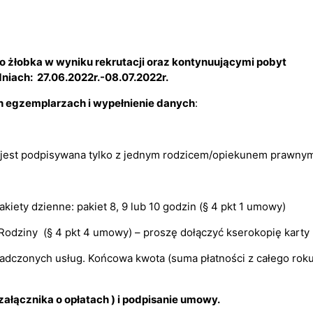
do żłobka w wyniku rekrutacji oraz kontynuującymi pobyt
dniach:
27.06.2022r.-08.07.2022r.
h egzemplarzach i wypełnienie danych
:
jest podpisywana tylko z jednym rodzicem/opiekunem prawnym
iety dzienne: pakiet 8, 9 lub 10 godzin (§ 4 pkt 1 umowy)
 Rodziny (§ 4 pkt 4 umowy) – proszę dołączyć kserokopię karty
świadczonych usług. Końcowa kwota (suma płatności z całego rok
załącznika o opłatach ) i podpisanie umowy.