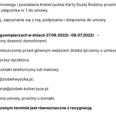
nowego i posiadania Kobierzyckiej Karty Dużej Rodziny prosi
załącznika nr 1 do umowy.
, zapoznanie się z nią, podpisanie i dołączenie do umowy
egzemplarzach w dniach 27.06.2022r.-08.07.2022r
. –
osimy dzwonić domofonem)
umieszczonej przed głównym wejściem żłobka (prosimy o umies
rzez dyrektora.
kontakt telefoniczny lub mailowy:
t@zlobekwysoka.pl
;
ariat@zlobek-kobierzyce.pl
ania umowy, prosimy o kontakt.
onym terminie jest równoznaczne z rezygnacją