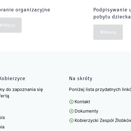
ranie organizacyjne
Podpisywanie 
pobytu dziecka
Więcej
Więcej
Kobierzyce
Na skróty
my do zapoznania się
Poniżej lista przydatnych lin
fertą
Kontakt
Dokumenty
pis
Kobierzycki Zespół Żłobkó
nia