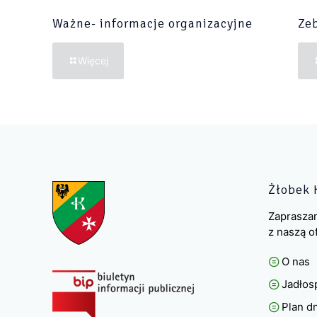
Ważne- informacje organizacyjne
Zeb
Więcej
Żłobek 
Zaprasza
z naszą o
O nas
Jadłos
Plan d