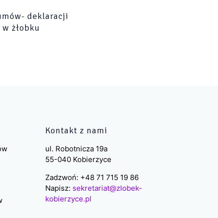
umów- deklaracji
 w żłobku
Kontakt z nami
ków
ul. Robotnicza 19a
55-040 Kobierzyce
Zadzwoń: +48 71 715 19 86
Napisz:
sekretariat@zlobek-
kobierzyce.pl
w