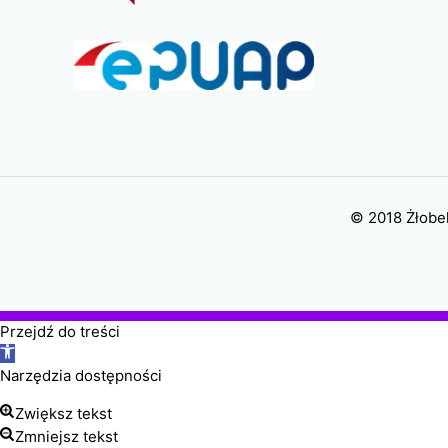
© 2018 Żłobek
Przejdź do treści
Otwórz
pasek
Narzędzia dostępności
narzędzi
Zwiększ tekst
Zmniejsz tekst