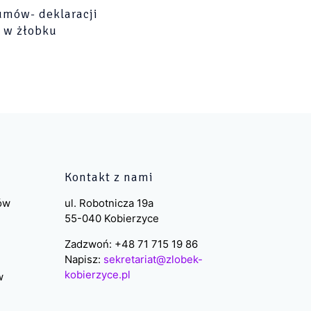
umów- deklaracji
 w żłobku
Kontakt z nami
ków
ul. Robotnicza 19a
55-040 Kobierzyce
Zadzwoń: +48 71 715 19 86
Napisz:
sekretariat@zlobek-
kobierzyce.pl
w