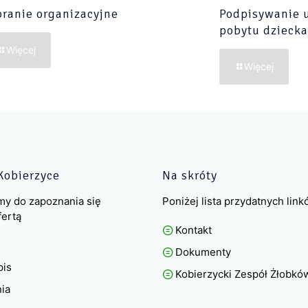
ranie organizacyjne
Podpisywanie 
pobytu dziecka
Więcej
Więcej
Kobierzyce
Na skróty
my do zapoznania się
Poniżej lista przydatnych lin
fertą
Kontakt
Dokumenty
pis
Kobierzycki Zespół Żłobkó
nia