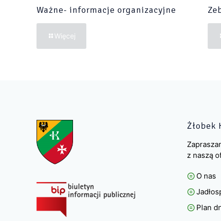
Ważne- informacje organizacyjne
Zeb
Więcej
Żłobek 
Zaprasza
z naszą o
O nas
Jadłos
Plan d