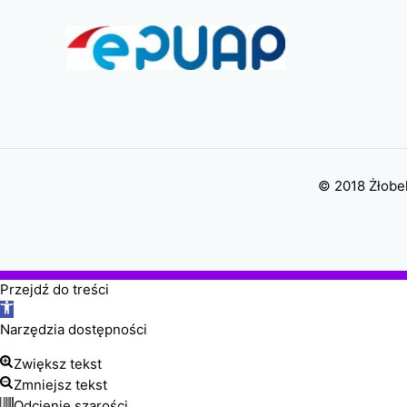
© 2018 Żłobek
Przejdź do treści
Otwórz
pasek
Narzędzia dostępności
narzędzi
Zwiększ tekst
Zmniejsz tekst
Odcienie szarości