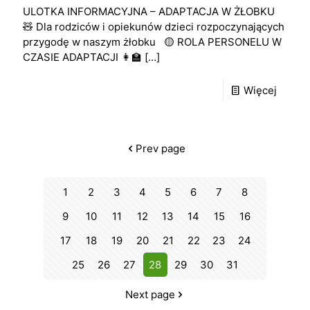
ULOTKA INFORMACYJNA – ADAPTACJA W ŻŁOBKU
🧸 Dla rodziców i opiekunów dzieci rozpoczynających
przygodę w naszym żłobku 🟡 ROLA PERSONELU W
CZASIE ADAPTACJI 👩‍🏫
[…]
Więcej
Prev page
1
2
3
4
5
6
7
8
9
10
11
12
13
14
15
16
17
18
19
20
21
22
23
24
25
26
27
28
29
30
31
Next page