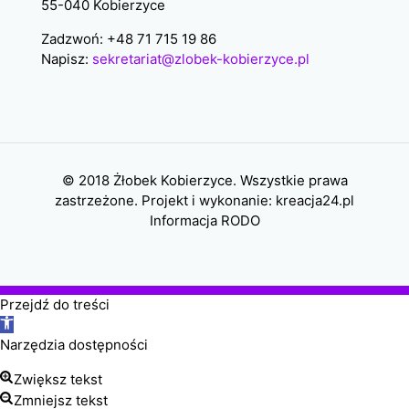
55-040 Kobierzyce
Zadzwoń: +48 71 715 19 86
Napisz:
sekretariat@zlobek-kobierzyce.pl
© 2018 Żłobek Kobierzyce. Wszystkie prawa
zastrzeżone. Projekt i wykonanie:
kreacja24.pl
Informacja RODO
Przejdź do treści
Otwórz
pasek
Narzędzia dostępności
narzędzi
Zwiększ tekst
Zmniejsz tekst