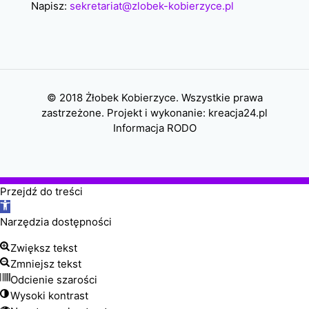
Napisz:
sekretariat@zlobek-kobierzyce.pl
© 2018 Żłobek Kobierzyce. Wszystkie prawa
zastrzeżone. Projekt i wykonanie:
kreacja24.pl
Informacja RODO
Przejdź do treści
Otwórz
pasek
Narzędzia dostępności
narzędzi
Zwiększ tekst
Zmniejsz tekst
Odcienie szarości
Wysoki kontrast